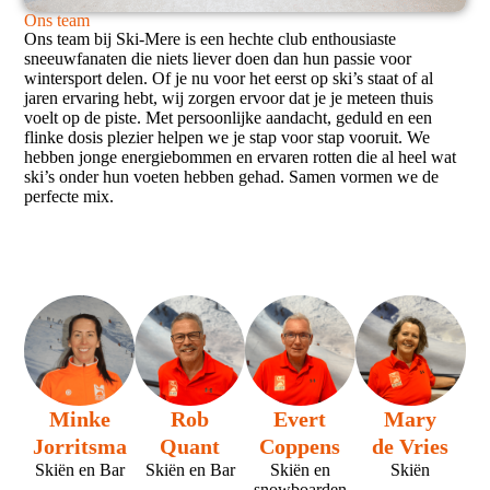
Ons team
Ons team bij Ski-Mere is een hechte club enthousiaste
sneeuwfanaten die niets liever doen dan hun passie voor
wintersport delen. Of je nu voor het eerst op ski’s staat of al
jaren ervaring hebt, wij zorgen ervoor dat je je meteen thuis
voelt op de piste. Met persoonlijke aandacht, geduld en een
flinke dosis plezier helpen we je stap voor stap vooruit. We
hebben jonge energiebommen en ervaren rotten die al heel wat
ski’s onder hun voeten hebben gehad. Samen vormen we de
perfecte mix.
Minke
Rob
Evert
Mary
Jorritsma
Quant
Coppens
de Vries
Skiën en Bar
Skiën en Bar
Skiën en
Skiën
snowboarden