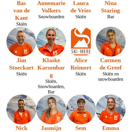
Bas
Annemarie
Laura
Nina
van de
Volkers
de Vries
Staring
Snowboarden
Skiën
Bar
Kant
Skiën
Jim
Klaske
Alice
Carmen
Stoeckart
Karsenbar
Reimert
de Greef
Skiën
Skiën
Skiën en
g
snowboarden
Skiën,
Snowboarden,
Bar
Nick
Jasmijn
Sem
Emma