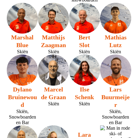
Marshal
Matthijs
Bert
Mathias
Blue
Zaagman
Slot
Lutz
Skiën
Skiën
Skiën
Skiën
Dylano
Marcel
Ilse
Lars
Bruinewou
de Graan
Schenk
Buurmeije
Skiën
Skiën
d
r
Skiën,
Skiën,
Snowboarden
Snowboarden
en Bar
en Bar
Lara