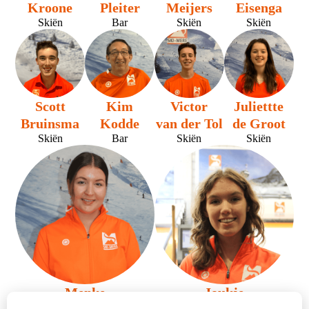
Kroone
Pleiter
Meijers
Eisenga
Skiën
Bar
Skiën
Skiën
Scott
Kim
Victor
Juliettte
Bruinsma
Kodde
van der Tol
de Groot
Skiën
Bar
Skiën
Skiën
Menke
Joukje