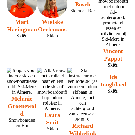
Bosch
Skiën en Bar
Mart
Wietske
Haringman
Oerlemans
Skiën
Skiën
Vincent
Pappot
Skiën
Ids
Jongbloed
Skiën
Melanie
Groenewol
d
Laura
Snowboarden
Smit
Richard
en Bar
Skiën
Wibbelink