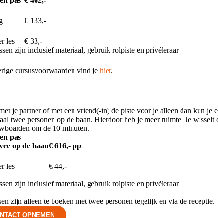
sen pas
€ 462,-
g
€ 133,-
er les
€ 33,-
ssen zijn inclusief materiaal, gebruik rolpiste en privéleraar
erige cursusvoorwaarden vind je
hier
.
 met je partner of met een vriend(-in) de piste voor je alleen dan kun je
al twee personen op de baan. Hierdoor heb je meer ruimte. Je wisselt 
wboarden om de 10 minuten.
sen pas
wee op de baan
€ 616,- pp
er les
€ 44,-
ssen zijn inclusief materiaal, gebruik rolpiste en privéleraar
sen zijn alleen te boeken met twee personen tegelijk en via de receptie.
NTACT OPNEMEN