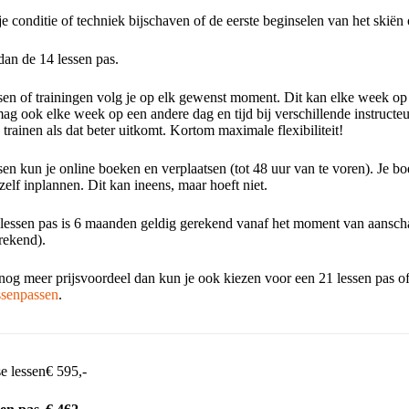
 je conditie of techniek bijschaven of de eerste beginselen van het skiën
dan de 14 lessen pas.
ssen of trainingen volg je op elk gewenst moment. Dit kan elke week op e
ag ook elke week op een andere dag en tijd bij verschillende instructeu
trainen als dat beter uitkomt. Kortom maximale flexibiliteit!
sen kun je online boeken en verplaatsen (tot 48 uur van te voren). Je bo
zelf inplannen. Dit kan ineens, maar hoeft niet.
 lessen pas is 6 maanden geldig gerekend vanaf het moment van aanschaf
ekend).
e nog meer prijsvoordeel dan kun je ook kiezen voor een 21 lessen pas 
ssenpassen
.
se lessen
€ 595,-