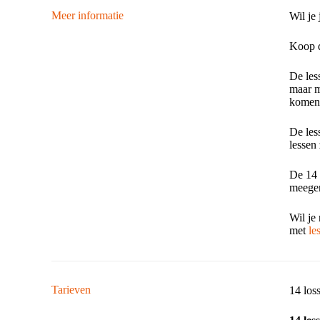
Meer informatie
Wil je
​Koop 
​De le
maar m
komen 
De les
lessen 
​De 14
meeger
​Wil j
met
le
Tarieven
14 los