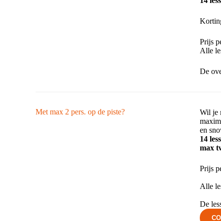
14 les
Kortin
Prijs p
Alle le
​De ov
Met max 2 pers. op de piste?
Wil je
maxima
en sno
14 les
max t
Prijs p
Alle le
De les
CO